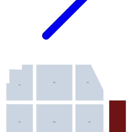
B1
A1
C1
C2
B2
A2