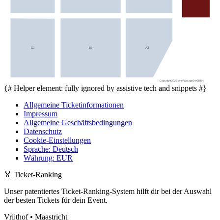
B3
A3
C3
Copyright 2026 by ePassage24 GmbH
{# Helper element: fully ignored by assistive tech and snippets #}
Allgemeine Ticketinformationen
Impressum
Allgemeine Geschäftsbedingungen
Datenschutz
Cookie-Einstellungen
Sprache
:
Deutsch
Währung
:
EUR
🏅
Ticket-Ranking
Unser patentiertes Ticket-Ranking-System hilft dir bei der Auswahl
der besten Tickets für dein Event.
Vrijthof • Maastricht