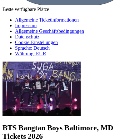
Beste verfügbare Plätze
Allgemeine Ticketinformationen
Impressum
Allgemeine Geschäftsbedingungen
Datenschutz
Cookie-Einstellungen
Sprache
:
Deutsch
Währung
:
EUR
BTS Bangtan Boys Baltimore, MD
Tickets 2026