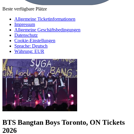
Beste verfügbare Plätze
Allgemeine Ticketinformationen
Impressum
Allgemeine Geschäftsbedingungen
Datenschutz
Cookie-Einstellungen
Sprache
:
Deutsch
Währung
:
EUR
BTS Bangtan Boys Toronto, ON Tickets
2026