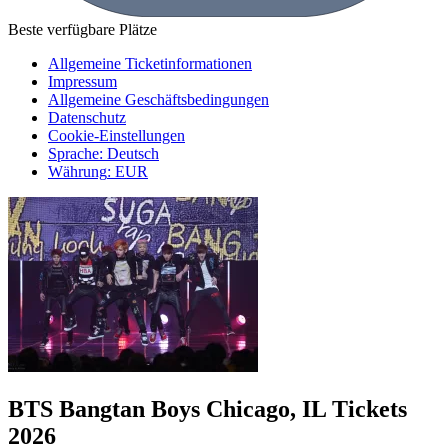
Beste verfügbare Plätze
Allgemeine Ticketinformationen
Impressum
Allgemeine Geschäftsbedingungen
Datenschutz
Cookie-Einstellungen
Sprache
:
Deutsch
Währung
:
EUR
BTS Bangtan Boys Chicago, IL Tickets
2026