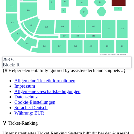
G
B
I
E
412
J
111
H
C
F
413
112
114
115
116
113
117
118
212
414
214
215
216
213
415
416
417
418
419
420
421
Copyright 2026 by ePassage24 GmbH
293
€
Block: R
{# Helper element: fully ignored by assistive tech and snippets #}
Allgemeine Ticketinformationen
Impressum
Allgemeine Geschäftsbedingungen
Datenschutz
Cookie-Einstellungen
Sprache
:
Deutsch
Währung
:
EUR
🏅
Ticket-Ranking
Unser patentiertes Ticket-Ranking-System hilft dir bei der Auswahl