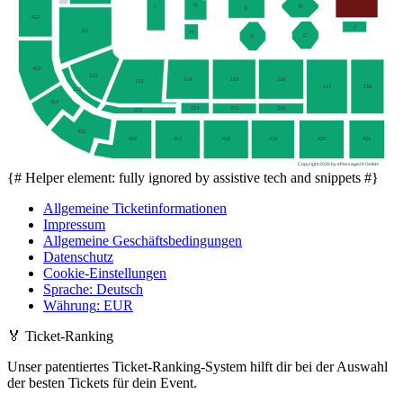
G
B
I
E
412
J
111
H
C
F
413
112
114
115
116
113
117
118
212
414
214
215
216
213
415
416
417
418
419
420
421
Copyright 2026 by ePassage24 GmbH
{# Helper element: fully ignored by assistive tech and snippets #}
Allgemeine Ticketinformationen
Impressum
Allgemeine Geschäftsbedingungen
Datenschutz
Cookie-Einstellungen
Sprache
:
Deutsch
Währung
:
EUR
🏅
Ticket-Ranking
Unser patentiertes Ticket-Ranking-System hilft dir bei der Auswahl
der besten Tickets für dein Event.