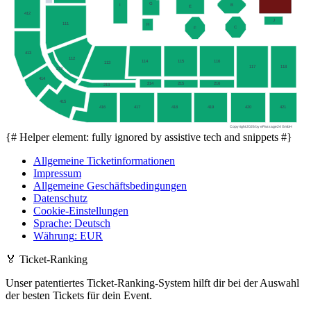
G
B
I
E
412
J
111
H
C
F
413
112
114
115
116
113
117
118
212
414
214
215
216
213
415
416
417
418
419
420
421
Copyright 2026 by ePassage24 GmbH
{# Helper element: fully ignored by assistive tech and snippets #}
Allgemeine Ticketinformationen
Impressum
Allgemeine Geschäftsbedingungen
Datenschutz
Cookie-Einstellungen
Sprache
:
Deutsch
Währung
:
EUR
🏅
Ticket-Ranking
Unser patentiertes Ticket-Ranking-System hilft dir bei der Auswahl
der besten Tickets für dein Event.