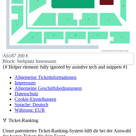
H
A
I
J
K
L
T
V
W
X
U
Y
Copyright 2026 by ePassage24 GmbH
Ab
187
200
€
Block: Stehplatz Innenraum
{# Helper element: fully ignored by assistive tech and snippets #}
Allgemeine Ticketinformationen
Impressum
Allgemeine Geschäftsbedingungen
Datenschutz
Cookie-Einstellungen
Sprache
:
Deutsch
Währung
:
EUR
🏅
Ticket-Ranking
Unser patentiertes Ticket-Ranking-System hilft dir bei der Auswahl