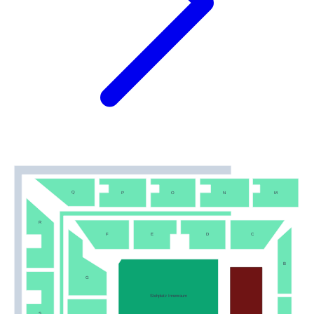
Q
P
O
N
M
R
F
E
D
C
B
G
Stehplatz Innenraum
S