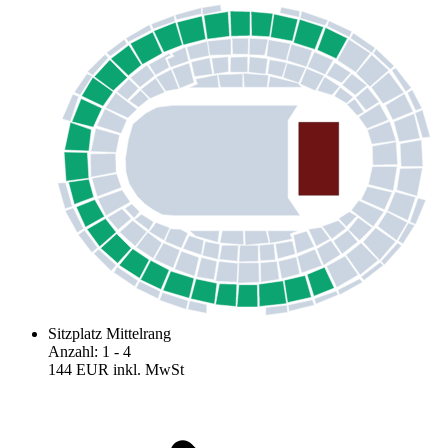
Sitzplatz Mittelrang
Anzahl
:
1
- 4
144 EUR
inkl. MwSt