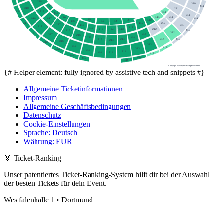
218
310
411
117
318
211
418
218
111
117
311
111
211
116
318
217
411
15
112
14
15
14
116
417
212
112
217
115
311
317
113
115
212
113
114
114
412
216
312
417
213
317
216
213
215
312
412
214
215
214
316
416
313
316
413
313
416
315
314
315
314
413
415
414
415
414
Copyright 2026 by ePassage24 GmbH
{# Helper element: fully ignored by assistive tech and snippets #}
Allgemeine Ticketinformationen
Impressum
Allgemeine Geschäftsbedingungen
Datenschutz
Cookie-Einstellungen
Sprache
:
Deutsch
Währung
:
EUR
🏅
Ticket-Ranking
Unser patentiertes Ticket-Ranking-System hilft dir bei der Auswahl
der besten Tickets für dein Event.
Westfalenhalle 1 • Dortmund