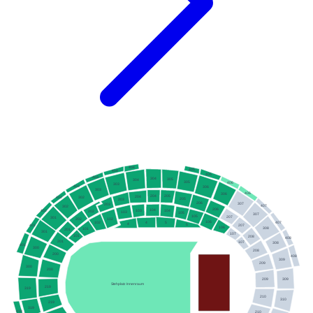
404
405
404
405
403
304
305
304
305
406
303
403
306
303
406
306
204
205
204
402
302
205
203
206
307
203
407
302
206
104
103
402
104
202
103
105
307
105
207
301
102
202
106
407
4
5
102
4
5
401
207
106
308
101
201
301
107
101
208
408
201
107
308
401
300
208
200
408
309
209
300
200
309
209
Stehplatz Innenraum
219
319
210
310
219
319
418
210