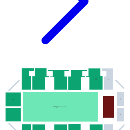
15
14
11
10
13
12
9
16
Stehplatz Innenraum
1
8