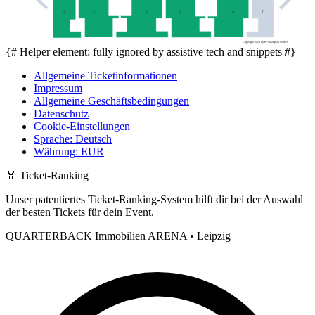
5
7
3
6
2
4
Copyright 2026 by ePassage24 GmbH
{# Helper element: fully ignored by assistive tech and snippets #}
Allgemeine Ticketinformationen
Impressum
Allgemeine Geschäftsbedingungen
Datenschutz
Cookie-Einstellungen
Sprache
:
Deutsch
Währung
:
EUR
🏅
Ticket-Ranking
Unser patentiertes Ticket-Ranking-System hilft dir bei der Auswahl
der besten Tickets für dein Event.
QUARTERBACK Immobilien ARENA • Leipzig