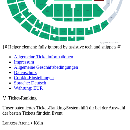
202
209
614
714
207
205
206
204
203
208
613
602
713
307
304
612
306
305
603
611
712
610
604
606
608
711
609
605
607
710
706
708
709
707
Copyright 2026 by ePassage24 GmbH
{# Helper element: fully ignored by assistive tech and snippets #}
Allgemeine Ticketinformationen
Impressum
Allgemeine Geschäftsbedingungen
Datenschutz
Cookie-Einstellungen
Sprache
:
Deutsch
Währung
:
EUR
🏅
Ticket-Ranking
Unser patentiertes Ticket-Ranking-System hilft dir bei der Auswahl
der besten Tickets für dein Event.
Lanxess Arena • Köln