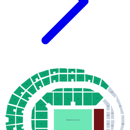
725
723
724
726
722
625
627
623
626
624
721
628
622
720
629
621
315
316
620
314
317
719
630
619
213
218
214
215
216
217
718
618
212
631
219
717
617
320
311
211
220
616
716
Stehplatz Innenraum
210
201
601
301
310
615
715