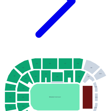
O5
O8
O6
O7
O4
O9
O10
U5
U7
O3
U4
U8
U9
U6
U3
U10
O2
U2
Stehplatz Innenraum
O1
U11
U1
U20
O19
U12