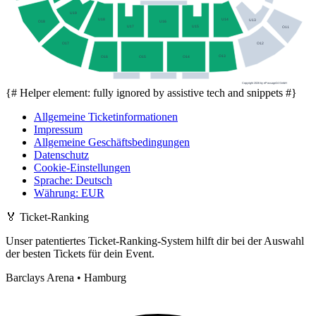
U19
U14
U18
U13
U16
O18
U17
U15
O11
O17
O12
O13
O16
O15
O14
Copyright 2026 by ePassage24 GmbH
{# Helper element: fully ignored by assistive tech and snippets #}
Allgemeine Ticketinformationen
Impressum
Allgemeine Geschäftsbedingungen
Datenschutz
Cookie-Einstellungen
Sprache
:
Deutsch
Währung
:
EUR
🏅
Ticket-Ranking
Unser patentiertes Ticket-Ranking-System hilft dir bei der Auswahl
der besten Tickets für dein Event.
Barclays Arena • Hamburg