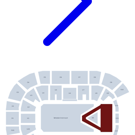
O5
O8
O6
O7
O4
O9
O10
U5
U7
O3
U4
U8
U9
U6
U3
U10
O2
U2
Stehplatz Innenraum
PIT
O1
U11
U1
U20
O19
U12