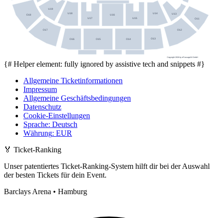
U19
U14
U18
U13
U16
O18
U17
U15
O11
O17
O12
O13
O16
O15
O14
Copyright 2026 by ePassage24 GmbH
{# Helper element: fully ignored by assistive tech and snippets #}
Allgemeine Ticketinformationen
Impressum
Allgemeine Geschäftsbedingungen
Datenschutz
Cookie-Einstellungen
Sprache
:
Deutsch
Währung
:
EUR
🏅
Ticket-Ranking
Unser patentiertes Ticket-Ranking-System hilft dir bei der Auswahl
der besten Tickets für dein Event.
Barclays Arena • Hamburg