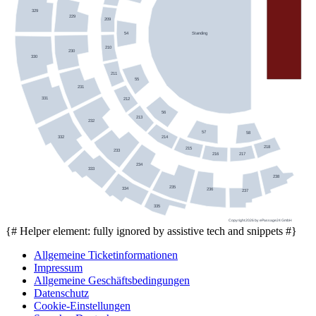
329
229
209
54
Standing
210
230
330
211
55
231
331
212
56
213
232
57
58
214
332
218
215
233
217
216
234
333
238
235
334
236
237
335
Copyright 2026 by ePassage24 GmbH
{# Helper element: fully ignored by assistive tech and snippets #}
Allgemeine Ticketinformationen
Impressum
Allgemeine Geschäftsbedingungen
Datenschutz
Cookie-Einstellungen