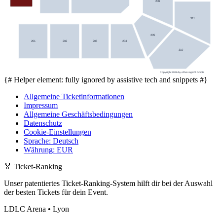
206
311
205
201
202
203
204
310
Copyright 2026 by ePassage24 GmbH
{# Helper element: fully ignored by assistive tech and snippets #}
Allgemeine Ticketinformationen
Impressum
Allgemeine Geschäftsbedingungen
Datenschutz
Cookie-Einstellungen
Sprache
:
Deutsch
Währung
:
EUR
🏅
Ticket-Ranking
Unser patentiertes Ticket-Ranking-System hilft dir bei der Auswahl
der besten Tickets für dein Event.
LDLC Arena • Lyon