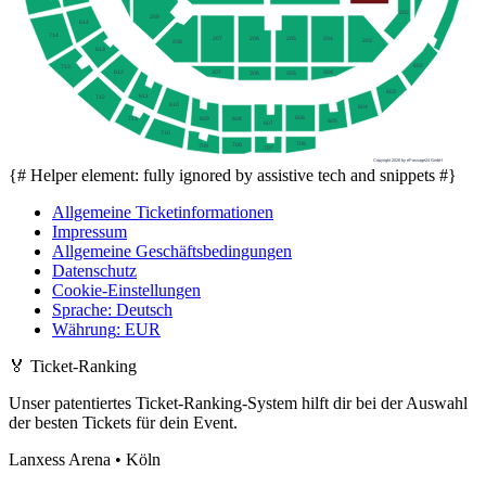
202
209
614
714
207
205
206
204
203
208
613
602
713
307
304
612
306
305
603
611
712
610
604
606
608
711
609
605
607
710
706
708
709
707
Copyright 2026 by ePassage24 GmbH
{# Helper element: fully ignored by assistive tech and snippets #}
Allgemeine Ticketinformationen
Impressum
Allgemeine Geschäftsbedingungen
Datenschutz
Cookie-Einstellungen
Sprache
:
Deutsch
Währung
:
EUR
🏅
Ticket-Ranking
Unser patentiertes Ticket-Ranking-System hilft dir bei der Auswahl
der besten Tickets für dein Event.
Lanxess Arena • Köln