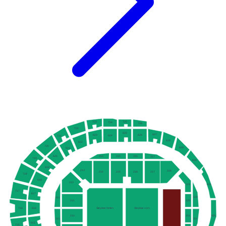
725
723
724
726
722
625
627
623
626
624
721
628
622
720
629
621
315
316
620
314
317
719
630
619
213
218
214
215
216
217
718
618
212
631
219
717
617
320
311
211
220
Sitzplatz hinten
Sitzplatz vorn
616
716
210
201
601
301
310
615
715