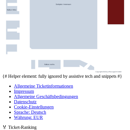
Stehplatz Innenraum
Balkon Mitte
Balkon rechts
Copyright 2026 by ePassage24 GmbH
{# Helper element: fully ignored by assistive tech and snippets #}
Allgemeine Ticketinformationen
Impressum
Allgemeine Geschäftsbedingungen
Datenschutz
Cookie-Einstellungen
Sprache
:
Deutsch
Währung
:
EUR
🏅
Ticket-Ranking