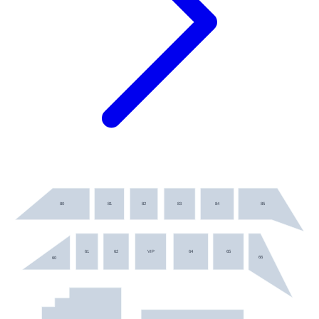
80
81
82
83
84
85
61
62
VIP
64
65
66
60