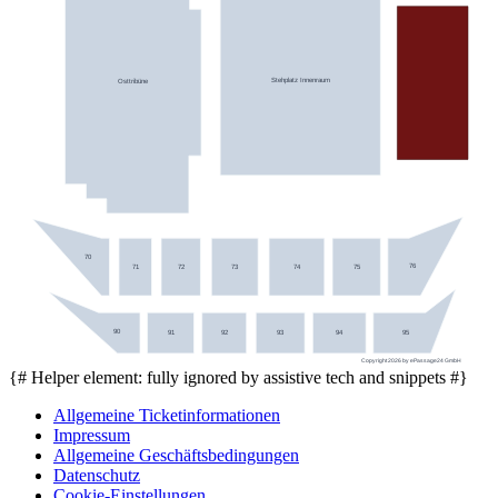
Stehplatz Innenraum
Osttribüne
70
76
71
72
73
74
75
90
91
92
93
94
95
Copyright 2026 by ePassage24 GmbH
{# Helper element: fully ignored by assistive tech and snippets #}
Allgemeine Ticketinformationen
Impressum
Allgemeine Geschäftsbedingungen
Datenschutz
Cookie-Einstellungen