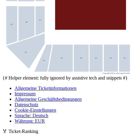
R1
VIP
R1
R1
R2
R2
R3
R4
R5
R1
Copyright 2026 by ePassage24 GmbH
{# Helper element: fully ignored by assistive tech and snippets #}
Allgemeine Ticketinformationen
Impressum
Allgemeine Geschäftsbedingungen
Datenschutz
Cookie-Einstellungen
Sprache
:
Deutsch
Währung
:
EUR
🏅
Ticket-Ranking