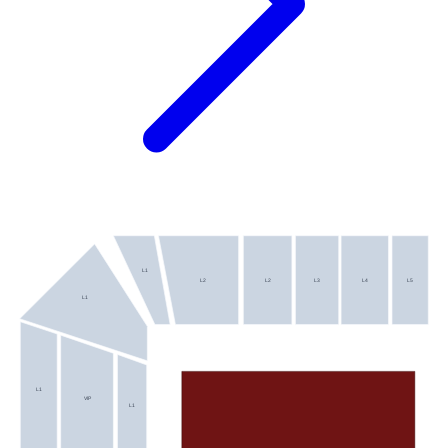
L1
L2
L2
L3
L4
L5
L1
L1
VIP
L1