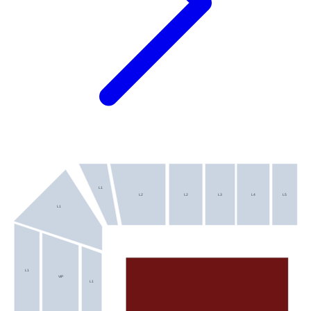
L1
L2
L2
L3
L4
L5
L1
L1
VIP
L1