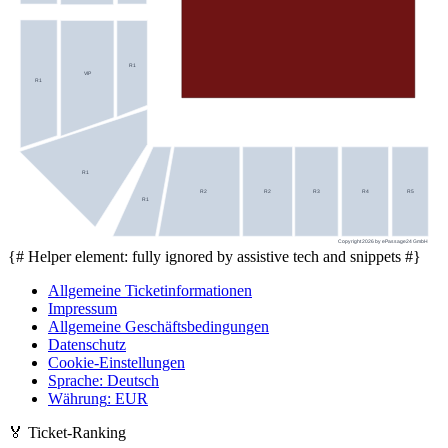
R1
VIP
R1
R1
R2
R2
R3
R4
R5
R1
Copyright 2026 by ePassage24 GmbH
{# Helper element: fully ignored by assistive tech and snippets #}
Allgemeine Ticketinformationen
Impressum
Allgemeine Geschäftsbedingungen
Datenschutz
Cookie-Einstellungen
Sprache
:
Deutsch
Währung
:
EUR
🏅
Ticket-Ranking