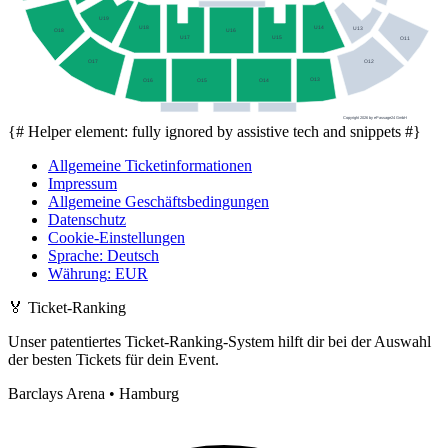
U19
U14
U18
U13
U16
O18
U17
U15
O11
O17
O12
O13
O16
O15
O14
Copyright 2026 by ePassage24 GmbH
{# Helper element: fully ignored by assistive tech and snippets #}
Allgemeine Ticketinformationen
Impressum
Allgemeine Geschäftsbedingungen
Datenschutz
Cookie-Einstellungen
Sprache
:
Deutsch
Währung
:
EUR
🏅
Ticket-Ranking
Unser patentiertes Ticket-Ranking-System hilft dir bei der Auswahl
der besten Tickets für dein Event.
Barclays Arena • Hamburg