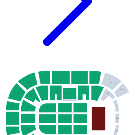
O5
O8
O6
O7
O4
O9
O10
U5
U7
O3
U4
U8
U9
U6
U3
U10
O2
U2
I6
I3
I9
O1
U11
U1
I8
I5
I2
U20
I7
I4
I1
O19
U12