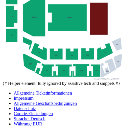
216
Tribüne 3
Parkett
215
107
101
106
102
103
105
104
201
207
204
206
205
203
202
Copyright 2026 by ePassage24 GmbH
{# Helper element: fully ignored by assistive tech and snippets #}
Allgemeine Ticketinformationen
Impressum
Allgemeine Geschäftsbedingungen
Datenschutz
Cookie-Einstellungen
Sprache
:
Deutsch
Währung
:
EUR