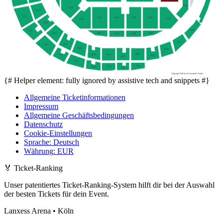
202
209
614
714
207
205
206
204
203
208
613
602
713
307
304
612
306
305
603
611
712
610
604
606
608
711
609
605
607
710
706
708
709
707
Copyright 2026 by ePassage24 GmbH
{# Helper element: fully ignored by assistive tech and snippets #}
Allgemeine Ticketinformationen
Impressum
Allgemeine Geschäftsbedingungen
Datenschutz
Cookie-Einstellungen
Sprache
:
Deutsch
Währung
:
EUR
🏅
Ticket-Ranking
Unser patentiertes Ticket-Ranking-System hilft dir bei der Auswahl
der besten Tickets für dein Event.
Lanxess Arena • Köln