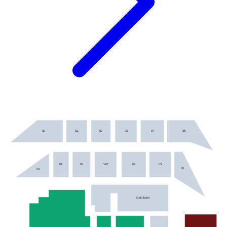
80
81
82
83
84
85
61
62
VIP
64
65
66
60
Südtribüne