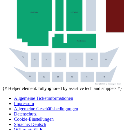
1. Parkett
Osttribüne
Nordtribüne
70
76
71
72
73
74
75
90
91
92
93
94
95
Copyright 2026 by ePassage24 GmbH
{# Helper element: fully ignored by assistive tech and snippets #}
Allgemeine Ticketinformationen
Impressum
Allgemeine Geschäftsbedingungen
Datenschutz
Cookie-Einstellungen
Sprache
:
Deutsch
Währung
:
EUR