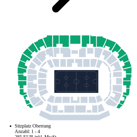
Sitzplatz Oberrang
Anzahl
:
1
- 4
285 EUR
inkl. MwSt