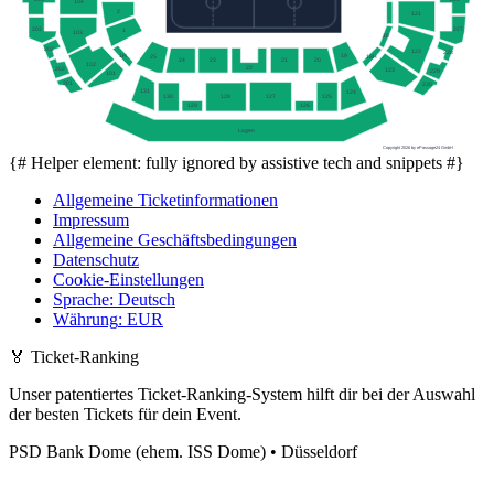
104
2
121
203
227
1
103
18
202
122
228
19
1H
25
18H
24
23
21
20
102
22
202
123
229
101
201
230
131
124
127
125
130
128
129
126
Logen
Copyright 2026 by ePassage24 GmbH
{# Helper element: fully ignored by assistive tech and snippets #}
Allgemeine Ticketinformationen
Impressum
Allgemeine Geschäftsbedingungen
Datenschutz
Cookie-Einstellungen
Sprache
:
Deutsch
Währung
:
EUR
🏅
Ticket-Ranking
Unser patentiertes Ticket-Ranking-System hilft dir bei der Auswahl
der besten Tickets für dein Event.
PSD Bank Dome (ehem. ISS Dome) • Düsseldorf