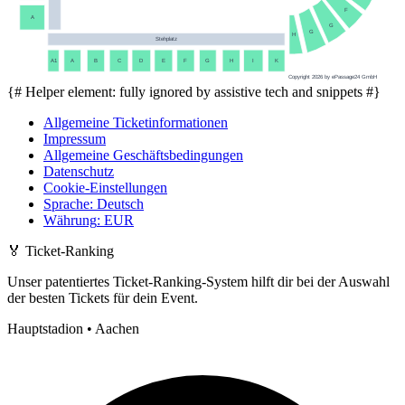
F
A
G
G
H
Stehplatz
A1
A
B
C
D
E
F
G
H
I
K
Copyright 2026 by ePassage24 GmbH
{# Helper element: fully ignored by assistive tech and snippets #}
Allgemeine Ticketinformationen
Impressum
Allgemeine Geschäftsbedingungen
Datenschutz
Cookie-Einstellungen
Sprache
:
Deutsch
Währung
:
EUR
🏅
Ticket-Ranking
Unser patentiertes Ticket-Ranking-System hilft dir bei der Auswahl
der besten Tickets für dein Event.
Hauptstadion • Aachen