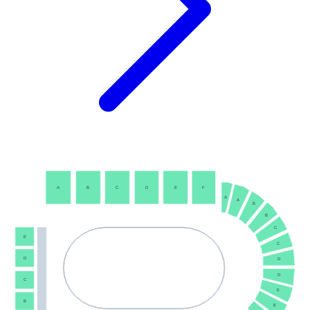
A
B
C
D
E
F
A
A
B
B
C
E
C
D
D
D
C
E
B
E