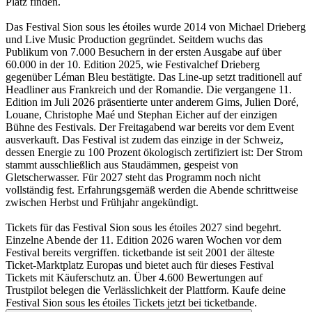
Platz finden.
Das Festival Sion sous les étoiles wurde 2014 von Michael Drieberg
und Live Music Production gegründet. Seitdem wuchs das
Publikum von 7.000 Besuchern in der ersten Ausgabe auf über
60.000 in der 10. Edition 2025, wie Festivalchef Drieberg
gegenüber Léman Bleu bestätigte. Das Line-up setzt traditionell auf
Headliner aus Frankreich und der Romandie. Die vergangene 11.
Edition im Juli 2026 präsentierte unter anderem Gims, Julien Doré,
Louane, Christophe Maé und Stephan Eicher auf der einzigen
Bühne des Festivals. Der Freitagabend war bereits vor dem Event
ausverkauft. Das Festival ist zudem das einzige in der Schweiz,
dessen Energie zu 100 Prozent ökologisch zertifiziert ist: Der Strom
stammt ausschließlich aus Staudämmen, gespeist von
Gletscherwasser. Für 2027 steht das Programm noch nicht
vollständig fest. Erfahrungsgemäß werden die Abende schrittweise
zwischen Herbst und Frühjahr angekündigt.
Tickets für das Festival Sion sous les étoiles 2027 sind begehrt.
Einzelne Abende der 11. Edition 2026 waren Wochen vor dem
Festival bereits vergriffen. ticketbande ist seit 2001 der älteste
Ticket-Marktplatz Europas und bietet auch für dieses Festival
Tickets mit Käuferschutz an. Über 4.600 Bewertungen auf
Trustpilot belegen die Verlässlichkeit der Plattform. Kaufe deine
Festival Sion sous les étoiles Tickets jetzt bei ticketbande.