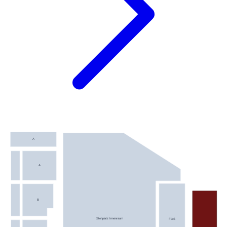
A
A
B
Stehplatz Innenraum
FOS