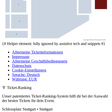
C
D
D
Copyright 2026 by ePassage24 GmbH
{# Helper element: fully ignored by assistive tech and snippets #}
Allgemeine Ticketinformationen
Impressum
Allgemeine Geschäftsbedingungen
Datenschutz
Cookie-Einstellungen
Sprache
:
Deutsch
Währung
:
EUR
🏅
Ticket-Ranking
Unser patentiertes Ticket-Ranking-System hilft dir bei der Auswahl
der besten Tickets für dein Event.
Schlossplatz Stuttgart • Stuttgart