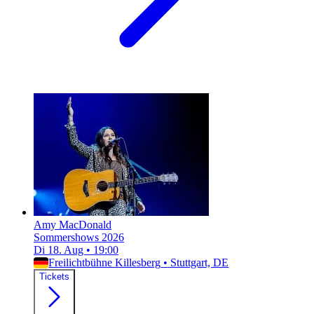
Amy MacDonald
Sommershows 2026
Di 18. Aug
•
19:00
Freilichtbühne Killesberg
•
Stuttgart, DE
Tickets