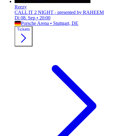
Reezy
CALL IT 2 NIGHT - presented by RAHEEM
Di 08. Sep
•
20:00
Porsche Arena
•
Stuttgart, DE
Tickets