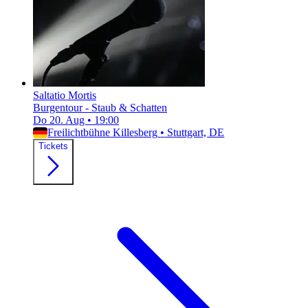
Saltatio Mortis
Burgentour - Staub & Schatten
Do 20. Aug
•
19:00
Freilichtbühne Killesberg
•
Stuttgart, DE
Tickets