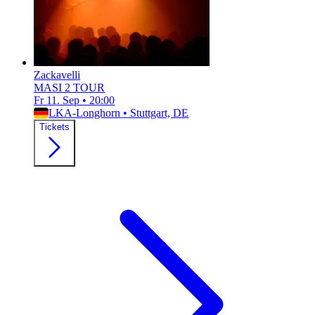
Zackavelli
MASI 2 TOUR
Fr 11. Sep
•
20:00
LKA-Longhorn
•
Stuttgart, DE
Tickets