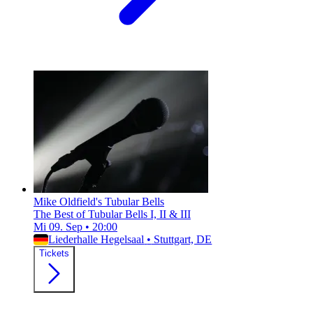
Mike Oldfield's Tubular Bells
The Best of Tubular Bells I, II & III
Mi 09. Sep
•
20:00
Liederhalle Hegelsaal
•
Stuttgart, DE
Tickets