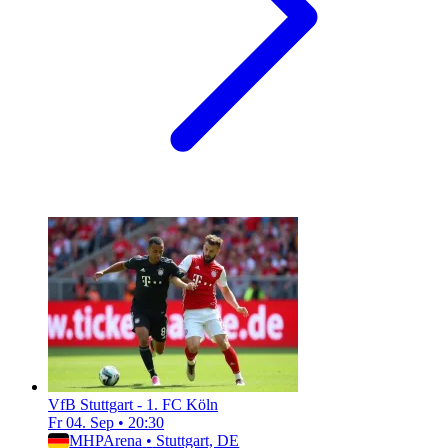
VfB Stuttgart - 1. FC Köln
Fr 04. Sep
•
20:30
MHPArena
•
Stuttgart, DE