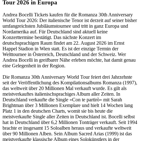
Tour 2026 in Europa
Andrea Bocelli Tickets kaufen für die Romanza 30th Anniversary
World Tour 2026: Der italienische Tenor ist derzeit auf seiner bisher
umfangreichsten Jubiläumstournee und tritt in ganz Europa und
Nordamerika auf. Für Deutschland sind aktuell keine
Konzerttermine bestätigt. Das nächste Konzert im
deutschsprachigen Raum findet am 22. August 2026 im Ernst
Happel Stadion in Wien statt. Es ist der einzige Termin der
Welttournee in Österreich, Deutschland und der Schweiz. Wer
Andrea Bocelli in greifbarer Nähe erleben möchte, hat damit genau
eine Gelegenheit in der Region.
Die Romanza 30th Anniversary World Tour feiert drei Jahrzehnte
seit der Veröffentlichung des Kompilationsalbums Romanza (1997),
das weltweit über 20 Millionen Mal verkauft wurde. Es gilt als
meistverkauftes italienischsprachiges Album aller Zeiten. In
Deutschland verkaufte die Single «Con te partirò» mit Sarah
Brightman über 3 Millionen Exemplare und hielt 14 Wochen lang
Platz 1 in den deutschen Charts, womit sie bis heute die
meistverkaufte Single aller Zeiten in Deutschland ist. Bocelli selbst
hat in Deutschland über 6,2 Millionen Tonträger verkauft. Seit 1994
brachte er insgesamt 15 Soloalben heraus und verkaufte weltweit
über 90 Millionen Alben. Sein Album Sacred Arias (1999) ist das
meistverkaufte klassische Album eines Solokünstlers in der