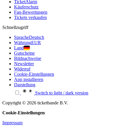
TicketAlarm
Käuferschutz
Fan-Bewertungen
Tickets verkaufen
Schnellzugriff
Sprache
Deutsch
Währung
EUR
Land
Gutscheine
Bildnachweise
Newsletter
Widerruf
Cookie-Einstellungen
App installieren
Darstellung
Switch to light / dark version
Copyright © 2026 ticketbande B.V.
Cookie-Einstellungen
Impressum