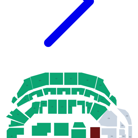
V2
T2
S2
W2
Q2
X2
U1
T1
V1
S1
W1
P2
X1
Q1
Y2
W0
V1
T1
U1
S1
R1
X0
P1
Y0
O2
O1
Z1
O1
A1
N1
N1
N2