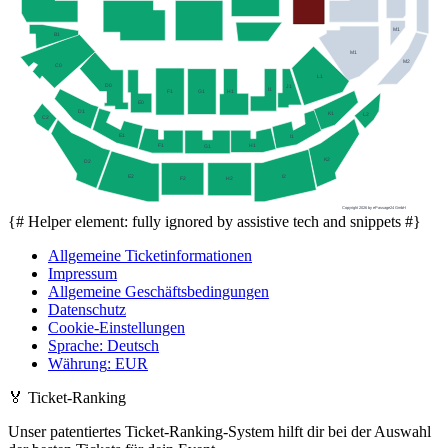
M1
B1
M1
M2
C0
L1
D0
J1
I1
F1
G1
H1
E0
D1
K1
L2
C2
E1
I1
H1
F1
G1
K2
D2
I2
E2
F2
H2
Copyright 2026 by ePassage24 GmbH
{# Helper element: fully ignored by assistive tech and snippets #}
Allgemeine Ticketinformationen
Impressum
Allgemeine Geschäftsbedingungen
Datenschutz
Cookie-Einstellungen
Sprache
:
Deutsch
Währung
:
EUR
🏅
Ticket-Ranking
Unser patentiertes Ticket-Ranking-System hilft dir bei der Auswahl