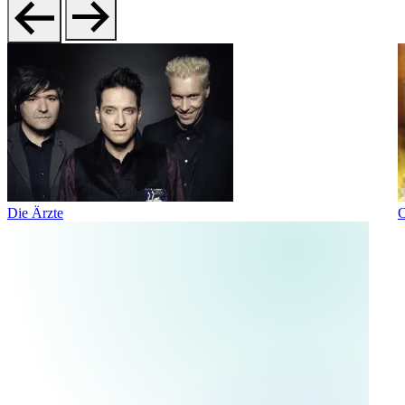
Die Ärzte
O