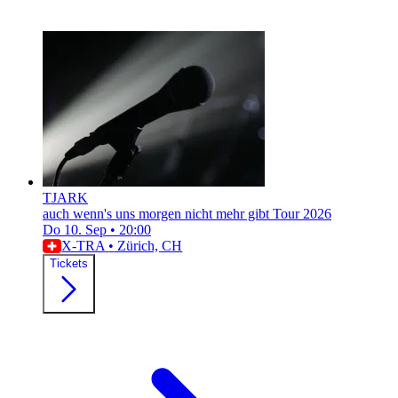
TJARK
auch wenn's uns morgen nicht mehr gibt Tour 2026
Do 10. Sep
•
20:00
X-TRA
•
Zürich, CH
Tickets