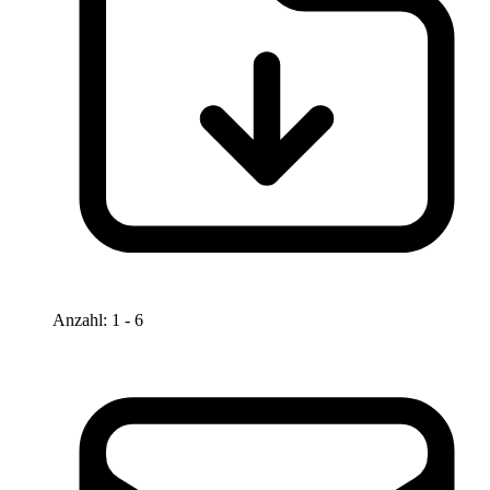
Anzahl
:
1
- 6