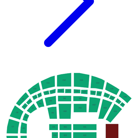
C12
C13
C11
C14
C10
C15
L14
LM1
LM2
L13
LM3
L15
L12
L16
L11
L17
C16
L10
L18
B4
B5
C9
A9
L19
L9
A8
L20
A12
L8
A13
A11
A7
A10
A14
C8
A9
B3
C7
C01
B01
A01
A6
C02
B02
A02