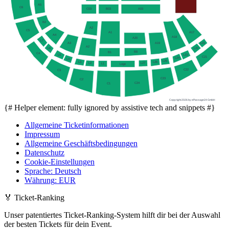
A5
C6
C03
B03
A03
B2
A2
C5
A17
A1
A4
A18
A20
L7
A3
A19
L21
A2
L6
L22
B8
B1
C4
L23
L5
C21
L24
L4
L25
L3
L26
L27
L2
L1
Loge
C22
C3
C23
C2
C24
C1
Copyright 2026 by ePassage24 GmbH
{# Helper element: fully ignored by assistive tech and snippets #}
Allgemeine Ticketinformationen
Impressum
Allgemeine Geschäftsbedingungen
Datenschutz
Cookie-Einstellungen
Sprache
:
Deutsch
Währung
:
EUR
🏅
Ticket-Ranking
Unser patentiertes Ticket-Ranking-System hilft dir bei der Auswahl
der besten Tickets für dein Event.