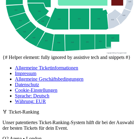
115
413
108
114
111
112
110
113
414
109
415
416
422
417
421
420
419
418
Copyright 2026 by ePassage24 GmbH
{# Helper element: fully ignored by assistive tech and snippets #}
Allgemeine Ticketinformationen
Impressum
Allgemeine Geschäftsbedingungen
Datenschutz
Cookie-Einstellungen
Sprache
:
Deutsch
Währung
:
EUR
🏅
Ticket-Ranking
Unser patentiertes Ticket-Ranking-System hilft dir bei der Auswahl
der besten Tickets für dein Event.
O2 Arena • London