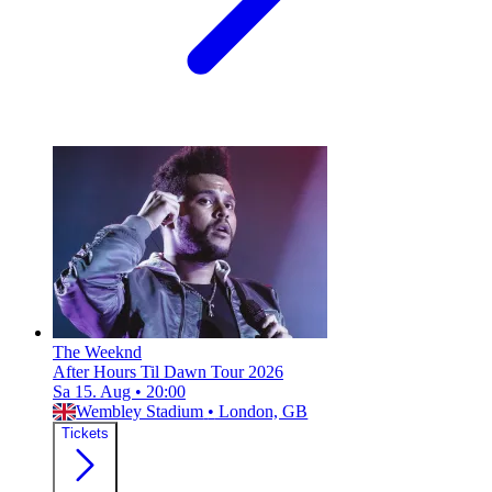
The Weeknd
After Hours Til Dawn Tour 2026
Sa 15. Aug
•
20:00
Wembley Stadium
•
London, GB
Tickets