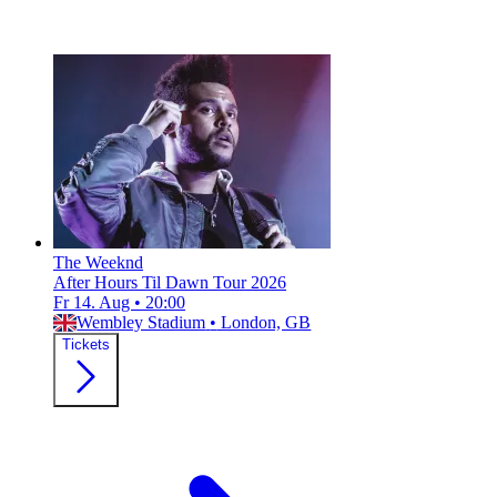
The Weeknd
After Hours Til Dawn Tour 2026
Fr 14. Aug
•
20:00
Wembley Stadium
•
London, GB
Tickets