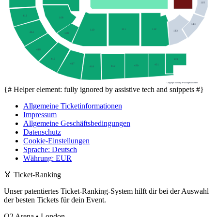
115
413
108
114
111
112
110
113
414
109
415
416
422
417
421
420
419
418
Copyright 2026 by ePassage24 GmbH
{# Helper element: fully ignored by assistive tech and snippets #}
Allgemeine Ticketinformationen
Impressum
Allgemeine Geschäftsbedingungen
Datenschutz
Cookie-Einstellungen
Sprache
:
Deutsch
Währung
:
EUR
🏅
Ticket-Ranking
Unser patentiertes Ticket-Ranking-System hilft dir bei der Auswahl
der besten Tickets für dein Event.
O2 Arena • London