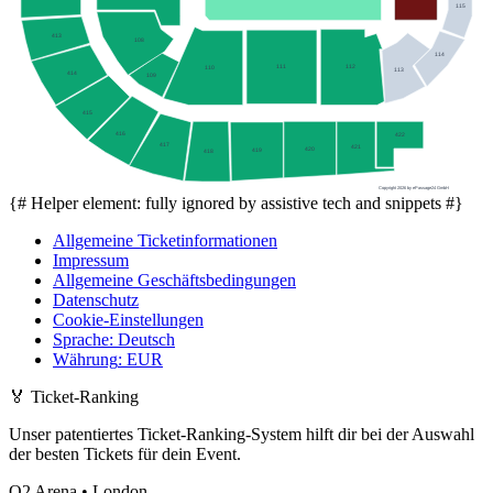
115
413
108
114
111
112
110
113
414
109
415
416
422
417
421
420
419
418
Copyright 2026 by ePassage24 GmbH
{# Helper element: fully ignored by assistive tech and snippets #}
Allgemeine Ticketinformationen
Impressum
Allgemeine Geschäftsbedingungen
Datenschutz
Cookie-Einstellungen
Sprache
:
Deutsch
Währung
:
EUR
🏅
Ticket-Ranking
Unser patentiertes Ticket-Ranking-System hilft dir bei der Auswahl
der besten Tickets für dein Event.
O2 Arena • London