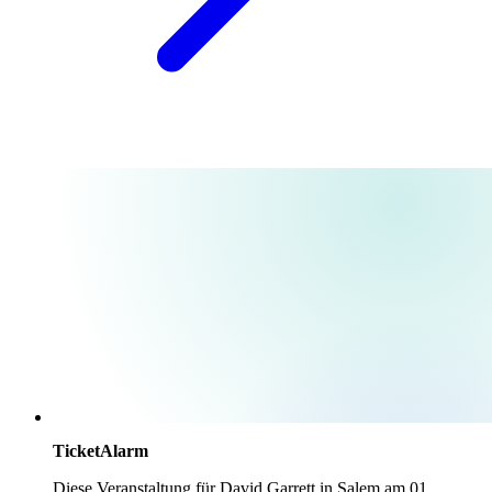
TicketAlarm
Diese Veranstaltung für
David Garrett
in
Salem
am
01.