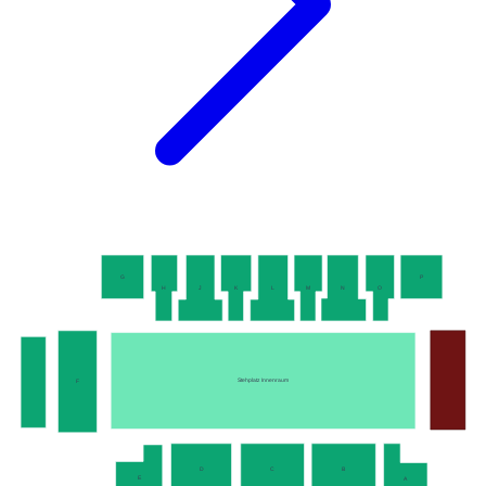
G
P
H
J
K
L
M
N
O
Stehplatz Innenraum
F
D
C
B
E
A