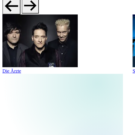
Die Ärzte
S