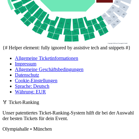
K2
B1
K3
K1
A4
B2
J2
J4
B3
J6
C1
J1
B5
J3
C2
H2
B4
D1
H1
H4
J5
C3
B6
D2
E2
G1
H6
G2
H3
E1
F1
F2
C4
C5
G4
D3
H5
G3
D4
C6
F4
E3
G6
F3
E4
D5
G5
D6
F6
E5
F5
E6
Copyright 2026 by ePassage24 GmbH
{# Helper element: fully ignored by assistive tech and snippets #}
Allgemeine Ticketinformationen
Impressum
Allgemeine Geschäftsbedingungen
Datenschutz
Cookie-Einstellungen
Sprache
:
Deutsch
Währung
:
EUR
🏅
Ticket-Ranking
Unser patentiertes Ticket-Ranking-System hilft dir bei der Auswahl
der besten Tickets für dein Event.
Olympiahalle • München