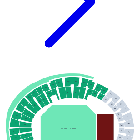
R3
Q4
R4
Q3
S3
P4
S4
P3
O4
T3
Q1
S2
R2
R1
S1
Q2
O3
T1
P2
T4
T2
N4
U3
P1
U1
O2
N3
U2
U4
O1
M4
N2
V1
V3
N1
V2
M3
V4
M2
W1
L4
W3
M1
W2
Stehplatz Innenraum
L2
A1
L3
W4
L1
A2
K4
A3