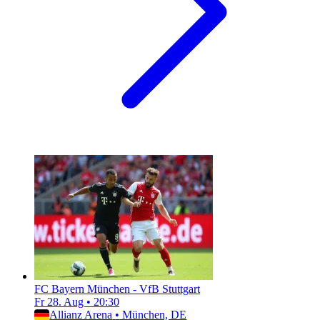
FC Bayern München - VfB Stuttgart
Fr 28. Aug
•
20:30
Allianz Arena
•
München, DE