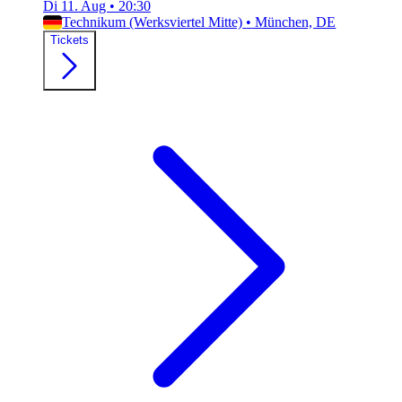
Di 11. Aug
•
20:30
Technikum (Werksviertel Mitte)
•
München, DE
Tickets