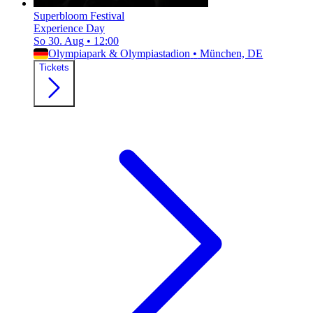
Superbloom Festival
Experience Day
So 30. Aug
•
12:00
Olympiapark & Olympiastadion
•
München, DE
Tickets