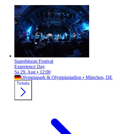
Superbloom Festival
Experience Day
Sa 29. Aug
•
12:00
Olympiapark & Olympiastadion
•
München, DE
Tickets