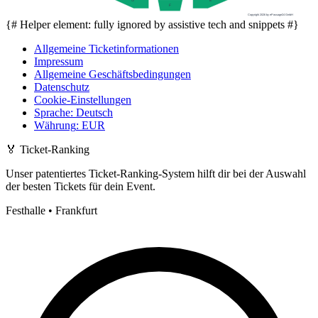
E
G
F
Copyright 2026 by ePassage24 GmbH
{# Helper element: fully ignored by assistive tech and snippets #}
Allgemeine Ticketinformationen
Impressum
Allgemeine Geschäftsbedingungen
Datenschutz
Cookie-Einstellungen
Sprache
:
Deutsch
Währung
:
EUR
🏅
Ticket-Ranking
Unser patentiertes Ticket-Ranking-System hilft dir bei der Auswahl
der besten Tickets für dein Event.
Festhalle • Frankfurt