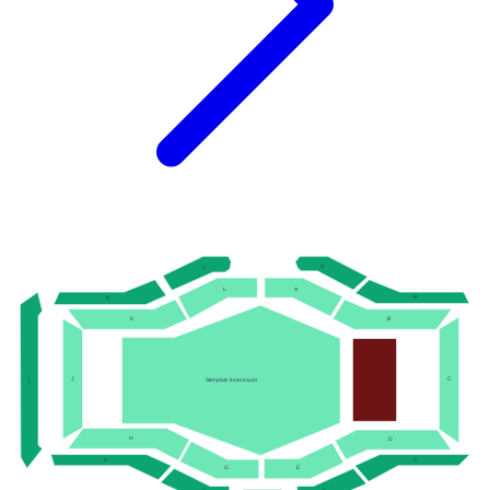
A
L
A
L
B
K
K
B
J
C
Stehplatz Innenraum
J
H
D
H
D
G
E