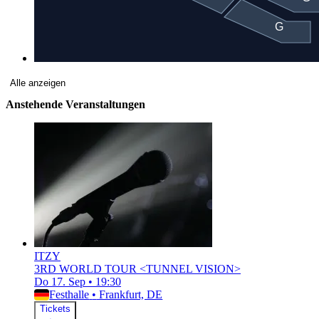
Alle anzeigen
Anstehende Veranstaltungen
ITZY
3RD WORLD TOUR <TUNNEL VISION>
Do 17. Sep
•
19:30
Festhalle
•
Frankfurt, DE
Tickets