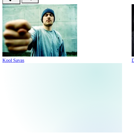
Kool Savas
D