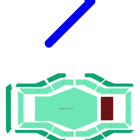
A
L
A
L
B
K
K
B
J
C
Stehplatz Innenraum
J
H
D
H
D
G
E