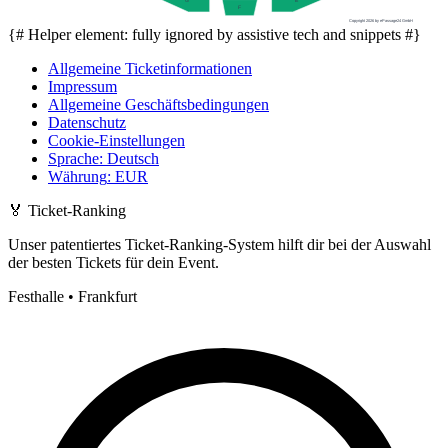
E
G
F
Copyright 2026 by ePassage24 GmbH
{# Helper element: fully ignored by assistive tech and snippets #}
Allgemeine Ticketinformationen
Impressum
Allgemeine Geschäftsbedingungen
Datenschutz
Cookie-Einstellungen
Sprache
:
Deutsch
Währung
:
EUR
🏅
Ticket-Ranking
Unser patentiertes Ticket-Ranking-System hilft dir bei der Auswahl
der besten Tickets für dein Event.
Festhalle • Frankfurt