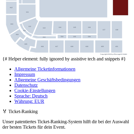
412
111
413
112
114
115
116
113
117
118
212
414
214
215
216
213
415
416
417
418
419
420
421
Copyright 2026 by ePassage24 GmbH
{# Helper element: fully ignored by assistive tech and snippets #}
Allgemeine Ticketinformationen
Impressum
Allgemeine Geschäftsbedingungen
Datenschutz
Cookie-Einstellungen
Sprache
:
Deutsch
Währung
:
EUR
🏅
Ticket-Ranking
Unser patentiertes Ticket-Ranking-System hilft dir bei der Auswahl
der besten Tickets für dein Event.