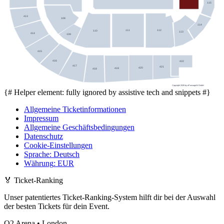
115
413
108
114
111
112
110
113
414
109
415
416
422
417
421
420
419
418
Copyright 2026 by ePassage24 GmbH
{# Helper element: fully ignored by assistive tech and snippets #}
Allgemeine Ticketinformationen
Impressum
Allgemeine Geschäftsbedingungen
Datenschutz
Cookie-Einstellungen
Sprache
:
Deutsch
Währung
:
EUR
🏅
Ticket-Ranking
Unser patentiertes Ticket-Ranking-System hilft dir bei der Auswahl
der besten Tickets für dein Event.
O2 Arena • London