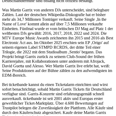
Deutschlandtermine sind bislang nicht offiziell bestätigt.
Was Martin Garrix von anderen DJs unterscheidet, sind belegbare
Zahlen. Laut der deutschen Wikipedia-Diskografie hat er bisher
mehr als 34,7 Millionen Tonträger verkauft. Seine Single ‚In the
Name of Love' kommt allein auf über 7,5 Millionen verkaufte
Einheiten. Fünfmal wurde er vom britischen DJ Mag auf Platz 1 der
weltbesten DJs gewählt: 2016, 2017, 2018, 2022 und 2024. Die
MTV Europe Music Awards zeichneten ihn 2015 und 2016 als Best
Electronic Act aus. Im Oktober 2025 erschien sein EP ‚Origo' auf
seinem eigenen Label STMPD RCRDS, der dritte Teil einer
Trilogie, die 2022 mit dem Studioalbum ‚Sentio' begann. Das
Projekt bringt Garrix zurück zu seinem Club-Sound der frühen
Karrierejahre, mit Kollaborationen unter anderem mit Afrojack,
David Guetta und Alesso. Wer Martin Garrix live erlebt hat, weiß:
Seine Produktionen auf der Bühne zählen zu den aufwendigsten im
EDM-Bereich.
Bei ticketbande kannst du einen Ticketalarm einrichten und wirst
sofort benachrichtigt, sobald Martin Garrix Tickets für Deutschland
verfügbar sind. Garrix-Konzerte sind erfahrungsgemäß schnell
ausverkauft. ticketbande ist seit 2001 aktiv und Europas erster
gewerblicher Ticket-Marktplatz. Über 4.600 Bewertungen auf
Trustpilot belegen die Zuverlässigkeit der Plattform. Alle Käufe sind
durch den Käuferschutz abgesichert. Kaufe deine Martin Garrix