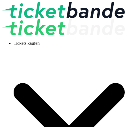
Tickets kaufen