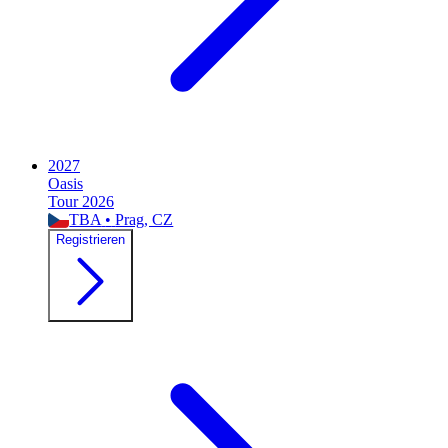
2027
Oasis
Tour 2026
TBA
•
Prag
, CZ
Registrieren