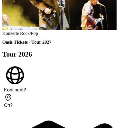
Konzerte
Rock/Pop
Oasis Tickets - Tour 2027
Tour 2026
Kontinent
?
Ort
?