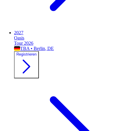
2027
Oasis
Tour 2026
TBA
•
Berlin
, DE
Registrieren