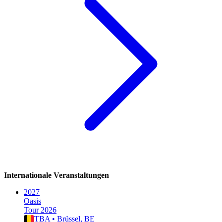
Internationale Veranstaltungen
2027
Oasis
Tour 2026
TBA
•
Brüssel
, BE