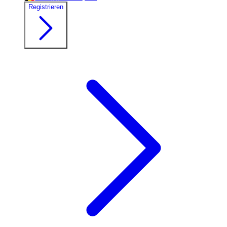
Registrieren