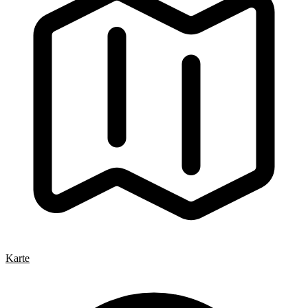
Karte