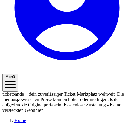
Menü
ticketbande – dein zuverlässiger Ticket-Marktplatz weltweit. Die
hier ausgewiesenen Preise können höher oder niedriger als der
aufgedruckte Originalpreis sein.
Kostenlose Zustellung - Keine
versteckten Gebühren
Home