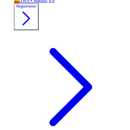
TBA
•
Madrid
, ES
Registrieren