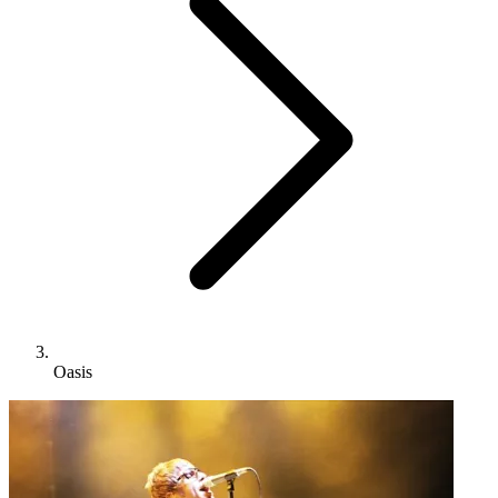
Oasis