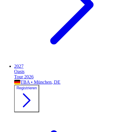
2027
Oasis
Tour 2026
TBA
•
München
, DE
Registrieren